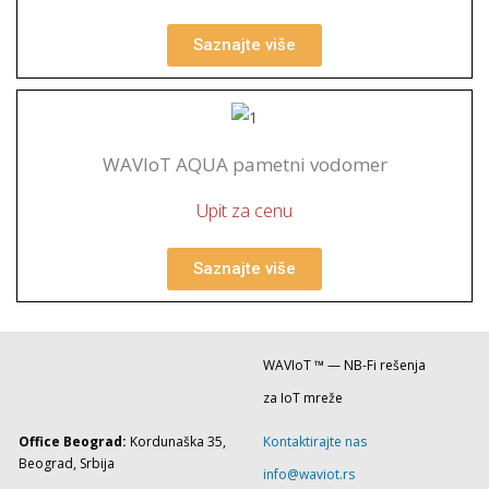
Saznajte više
WAVIoT AQUA pametni vodomer
Upit za cenu
Saznajte više
WAVIoT ™ — NB-Fi rešenja
za IoT mreže
Office Beograd:
Kordunaška 35,
Kontaktirajte nas
Beograd, Srbija
info@waviot.rs