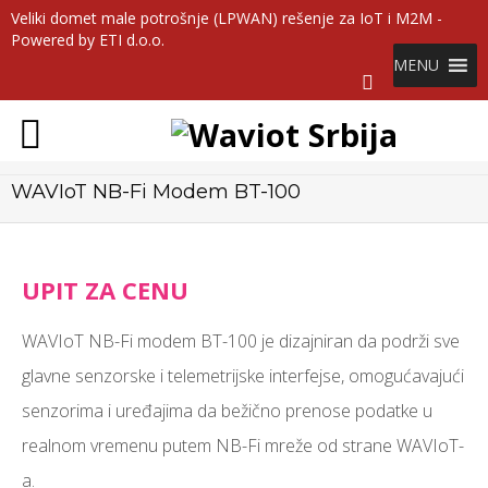
Veliki domet male potrošnje (LPWAN) rešenje za IoT i M2M -
Powered by ETI d.o.o.
MENU
WAVIoT NB-Fi Modem BT-100
UPIT ZA CENU
WAVIoT NB-Fi modem BT-100 je dizajniran da podrži sve
glavne senzorske i telemetrijske interfejse, omogućavajući
senzorima i uređajima da bežično prenose podatke u
realnom vremenu putem NB-Fi mreže od strane WAVIoT-
a.